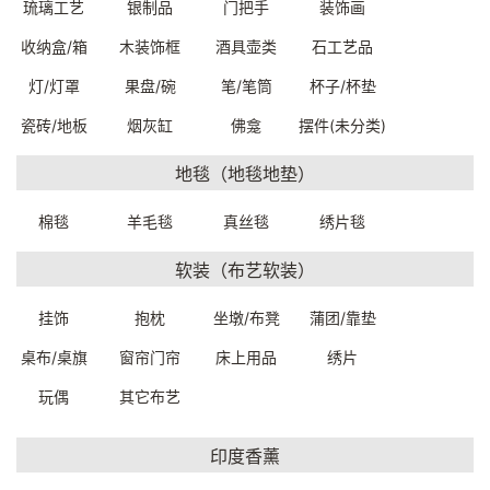
琉璃工艺
银制品
门把手
装饰画
一口价：8000.00
收纳盒/箱
木装饰框
酒具壶类
石工艺品
灯/灯罩
果盘/碗
笔/笔筒
杯子/杯垫
瓷砖/地板
烟灰缸
佛龛
摆件(未分类)
地毯（地毯地垫）
棉毯
羊毛毯
真丝毯
绣片毯
软装（布艺软装）
老木抽象派挂件
中古休闲扶手椅57*54*70cm
55.5*5*64.5cm
89160W0709999
挂饰
抱枕
坐墩/布凳
蒲团/靠垫
6580000159999
一口价：6000.00
一口价：3000.00
桌布/桌旗
窗帘门帘
床上用品
绣片
玩偶
其它布艺
印度香薰