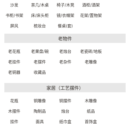
沙发
茶几/木桌
椅子/木凳
酒柜/酒架
书柜/书架
床/床头柜
镜/衣帽架
花架/置物架
屏风
梳妆台
餐桌(套)
中古扶手休闲沙发椅
老木抽象派挂件
72*58*80cm
69.5*7.5*56cm
老物件
C4120W0079999
65140W0179999
一口价：4500.00
一口价：5500.00
老花瓶
老果盘/碗
老烛台
老瓷砖/地板
老挂件
老摆件
老杂件
老雕像
老铜器
收藏品
家居（工艺摆件）
花瓶
铜雕像
铜摆件
木雕像
木摆件
陶制品
烛台
纸品
老木抽象派挂件58*6*50cm
百兽群像实木精雕挂件
挂件
面具
纸巾盒
首饰盒
6560000249999
52*3.5*50cm
65200W0129999
一口价：2200.00