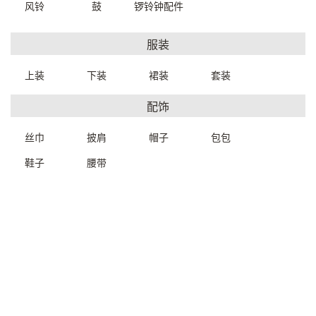
风铃
鼓
锣铃钟配件
服装
上装
下装
裙装
套装
配饰
丝巾
披肩
帽子
包包
复古碎花立柱陶瓷洗手盆
欧式收纳箱54*17.5*42cm
鞋子
腰带
65*50.5*84.5cm
H6100W0039999
G9240W0019999
一口价：4000.00
一口价：9000.00