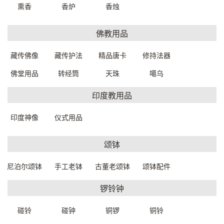
熏香
香炉
香烛
佛教用品
中古扶手椅74*62*80cm
中古雕花椅47*41*79cm
藏传佛像
藏传护法
精品唐卡
修持法器
89180W0419999
8960000999999
一口价：6800.00
一口价：2500.00
佛堂用品
转经筒
天珠
噶乌
印度教用品
印度神像
仪式用品
颂钵
尼泊尔颂钵
手工老钵
古董老颂钵
颂钵配件
锣铃钟
中古梯形靠背椅50*46*99cm
实木餐桌160*95*77cm
8972000709999
69240W0589999
碰铃
碰钟
铜锣
铜铃
一口价：2800.00
一口价：8500.00