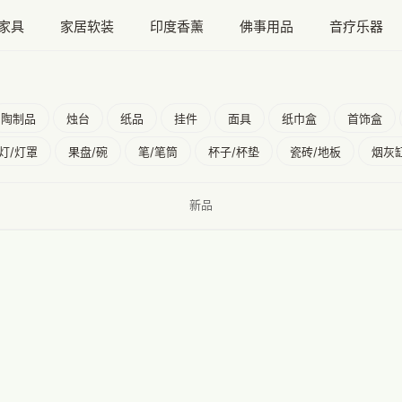
家具
家居软装
印度香薰
佛事用品
音疗乐器
陶制品
烛台
纸品
挂件
面具
纸巾盒
首饰盒
灯/灯罩
果盘/碗
笔/笔筒
杯子/杯垫
瓷砖/地板
烟灰
新品