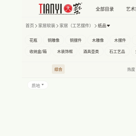
全部目录
艺术
首页
家居软装
家居（工艺摆件）
纸品
花瓶
铜雕像
铜摆件
木雕像
木摆件
收纳盒/箱
木装饰框
酒具壶类
石工艺品
综合
热度
质地