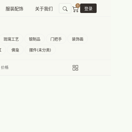
0
服装配饰
关于我们
登录
琉璃工艺
银制品
门把手
装饰画
缸
佛龛
摆件(未分类)
价格