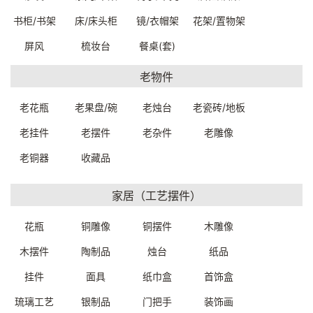
书柜/书架
床/床头柜
镜/衣帽架
花架/置物架
铜制鎏金迎宾佛跪佛
铜制鎏金迎宾佛跪佛
屏风
梳妆台
餐桌(套)
24*20*75cm
24*20*73cm
91160W0259999
91160W0249999
老物件
一口价：6000.
一口价：6000.
00
00
老花瓶
老果盘/碗
老烛台
老瓷砖/地板
老挂件
老摆件
老杂件
老雕像
老铜器
收藏品
家居（工艺摆件）
花瓶
铜雕像
铜摆件
木雕像
铜制鎏金迎宾佛跪佛
铜制佛像（绿度母）
木摆件
陶制品
烛台
纸品
24*20*70cm
22*17.7*26.3cm
91160W0239999
9132000089999
挂件
面具
纸巾盒
首饰盒
一口价：6000.
一口价：1300.
00
00
琉璃工艺
银制品
门把手
装饰画