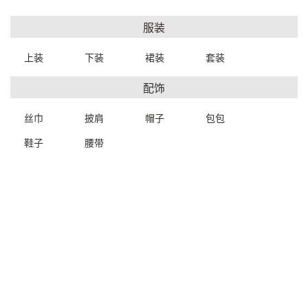
服装
上装
下装
裙装
套装
配饰
丝巾
披肩
帽子
包包
鞋子
腰带
释迦牟尼佛头27*65cm
木雕佛像-释迦牟尼
9176000029999
53.5*19*106cm
91200W0029999
一口价：3000.
00
一口价：7500.
00