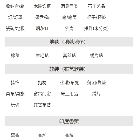
收纳盒/箱
木装饰框
酒具壶类
石工艺品
灯/灯罩
果盘/碗
笔/笔筒
杯子/杯垫
瓷砖/地板
烟灰缸
佛龛
摆件(未分类)
地毯（地毯地垫）
棉毯
羊毛毯
真丝毯
绣片毯
铜制佛像（白度母）
四臂观音18.5*12.5*26.2cm
软装（布艺软装）
18*12.3*27.5cm
9130000079999
9126000159999
一口价：1200.
00
一口价：980.
挂饰
抱枕
坐墩/布凳
蒲团/靠垫
00
桌布/桌旗
窗帘门帘
床上用品
绣片
玩偶
其它布艺
印度香薰
熏香
香炉
香烛