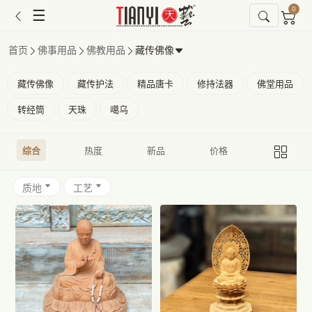
0
☰
首页
佛事用品
佛教用品
藏传佛像
藏传佛像
藏传护法
精品唐卡
修持法器
佛堂用品
转经筒
天珠
噶乌
综合
热度
新品
价格
质地
工艺