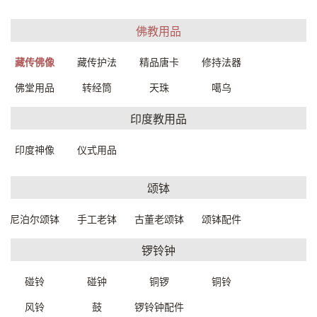
佛教用品
老木精雕佛像-婆罗室伐蒂
神猴哈奴曼17*13*27cm
71*26*169cm
9134000019999
藏传佛像
藏传护法
精品唐卡
修持法器
91320W0049999
一口价：1300.
00
一口价：12000.
00
佛堂用品
转经筒
天珠
噶乌
印度教用品
印度神像
仪式用品
颂钵
尼泊尔颂钵
手工老钵
古董老颂钵
颂钵配件
锣铃钟
土陶观音14*12.5*20.5cm
汉白玉佛像(释迦牟
9132000079999
尼)59*33*90cm
91160S0049999
一口价：1200.
碰铃
碰钟
铜锣
铜铃
00
一口价：68000.
00
风铃
鼓
锣铃钟配件