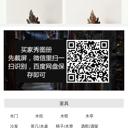
铜制佛像（度母）
铜制佛像（度母）
20*10*33cm
20*10*33cm
9143200020899
9143200020399
一口价：1780.
一口价：1780.
00
00
家具
木门
木柱
木柜
木亭
沙发
茶几/木桌
椅子/木凳
酒柜/酒架