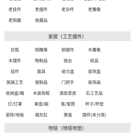
老挂件
老摆件
老杂件
老雕像
老铜器
收藏品
铜制疗愈风铃莲花挂件
铜制疗愈风铃胜利幢挂件
家居（工艺摆件）
59*15.5cm
60*15.5cm
9207200079999
9207200069999
一口价：350.
一口价：350.
花瓶
铜雕像
铜摆件
木雕像
00
00
木摆件
陶制品
烛台
纸品
挂件
面具
纸巾盒
首饰盒
琉璃工艺
银制品
门把手
装饰画
收纳盒/箱
木装饰框
酒具壶类
石工艺品
灯/灯罩
果盘/碗
笔/笔筒
杯子/杯垫
瓷砖/地板
烟灰缸
佛龛
摆件(未分类)
铜制疗愈风铃双鱼挂件
铜制疗愈风铃宝瓶挂件
61*15.5cm
58*15.5cm
地毯（地毯地垫）
9207200059999
9207200049999