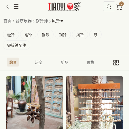
0
☰
首页
音疗乐器
锣铃钟
风铃
碰铃
碰钟
铜锣
铜铃
风铃
鼓
锣铃钟配件
综合
热度
新品
价格