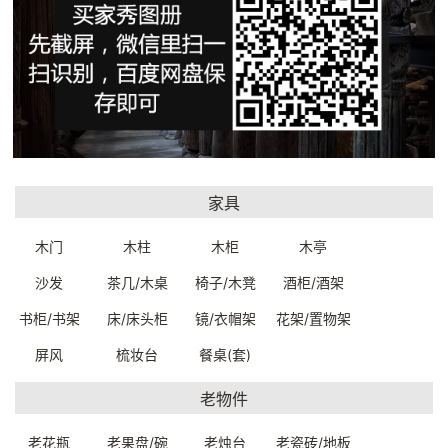
一口价：300.
一口价：300.
00
00
家具
木门
木柱
木柜
木亭
铜制疗愈风铃宝伞挂件
铜制疗愈风铃双鱼挂件
56*13cm
59*13cm
沙发
茶几/木桌
椅子/木凳
酒柜/酒架
9206600029999
9206600019999
一口价：300.
一口价：300.
00
00
书柜/书架
床/床头柜
镜/衣帽架
花架/置物架
屏风
梳妆台
餐桌(套)
老物件
老花瓶
老果盘/碗
老烛台
老瓷砖/地板