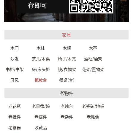
彩瓷梳妆台107*42*179cm
彩瓷实木梳妆台
C2220W0029999
106*54.5*163cm
家具
C2220W0019999
一口价：8250.
00
一口价：8250.
00
木门
木柱
木柜
木亭
沙发
茶几/木桌
椅子/木凳
酒柜/酒架
书柜/书架
床/床头柜
镜/衣帽架
花架/置物架
屏风
梳妆台
餐桌(套)
老物件
老花瓶
老果盘/碗
老烛台
老瓷砖/地板
老挂件
老摆件
老杂件
老雕像
花颜-印度柚木雕花梳妆柜梳
妆台镜子带抽屉镂空雕花卧室
花颜-印度柚木雕花梳妆柜梳
老铜器
收藏品
化妆桌(套)98.5*46*185cm
1810800139999
妆台镜子带抽屉镂空雕花卧室