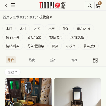
0
☰
首页
艺术家具
家具
梳妆台
木门
木柱
木柜
木亭
沙发
茶几/木桌
椅子/木凳
酒柜/酒架
书柜/书架
床/床头柜
镜/衣帽架
花架/置物架
屏风
梳妆台
餐桌(套)
综合
热度
新品
价格
风格