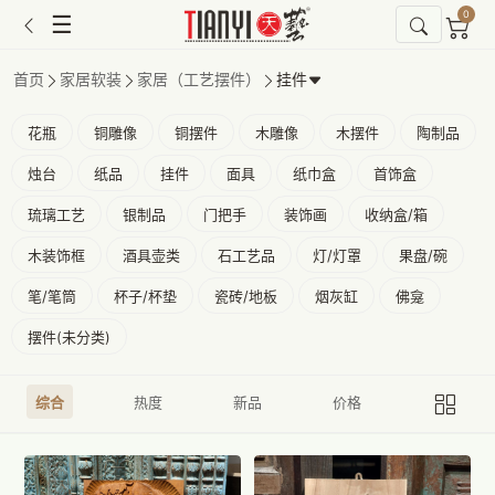
0
☰
首页
家居软装
家居（工艺摆件）
挂件
花瓶
铜雕像
铜摆件
木雕像
木摆件
陶制品
烛台
纸品
挂件
面具
纸巾盒
首饰盒
琉璃工艺
银制品
门把手
装饰画
收纳盒/箱
木装饰框
酒具壶类
石工艺品
灯/灯罩
果盘/碗
笔/笔筒
杯子/杯垫
瓷砖/地板
烟灰缸
佛龛
摆件(未分类)
综合
热度
新品
价格