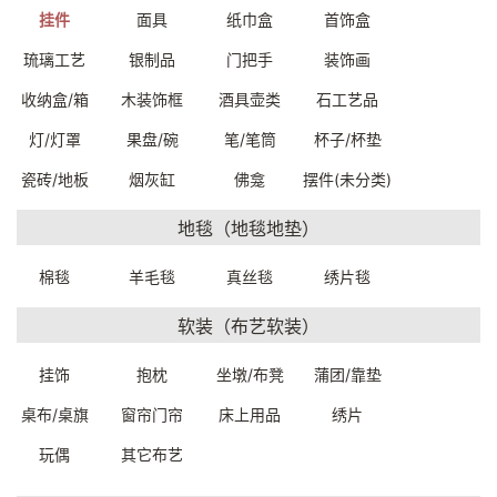
挂件
面具
纸巾盒
首饰盒
琉璃工艺
银制品
门把手
装饰画
收纳盒/箱
木装饰框
酒具壶类
石工艺品
雕花挂件34*2.5*90cm
雕花挂件34*3*91cm
灯/灯罩
果盘/碗
笔/笔筒
杯子/杯垫
F420000069999
F420000049999
瓷砖/地板
烟灰缸
佛龛
摆件(未分类)
一口价：800.
一口价：800.
00
00
地毯（地毯地垫）
棉毯
羊毛毯
真丝毯
绣片毯
软装（布艺软装）
挂饰
抱枕
坐墩/布凳
蒲团/靠垫
桌布/桌旗
窗帘门帘
床上用品
绣片
雕花挂件34*3*88cm
人体艺术挂件30-38*76-
玩偶
其它布艺
F420000029999
86cm
F480000039999
一口价：800.
00