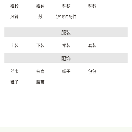
碰铃
碰钟
铜锣
铜铃
风铃
鼓
锣铃钟配件
人体艺术挂件35-42*80cm
人体艺术挂件23-27*40-
服装
F480000029999
45cm
F432000019999
一口价：3380.
00
上装
下装
裙装
套装
一口价：1360.
00
配饰
丝巾
披肩
帽子
包包
鞋子
腰带
人体艺术挂件30-34*60-
大王椰树木雕盘挂件摆件35-
65cm
41*7cm
首页
产品图册
我的订单
联系我们
买家秀
F456000019999
F422000019999