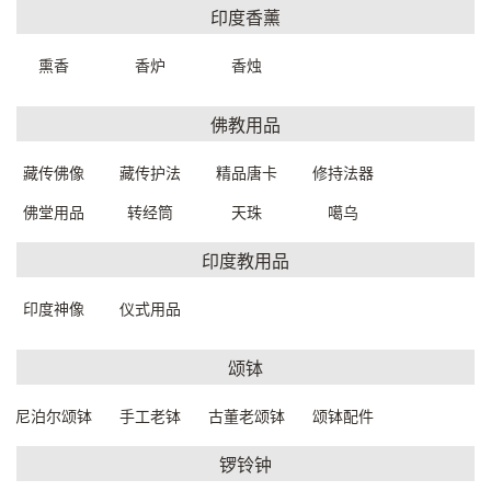
一口价：3380.
印度香薰
00
熏香
香炉
香烛
佛教用品
藏传佛像
藏传护法
精品唐卡
修持法器
佛堂用品
转经筒
天珠
噶乌
印度教用品
人体艺术挂件23*52cm
人体艺术挂件17-19*40-
F428000039999
42cm
印度神像
仪式用品
F420000019999
一口价：1200.
00
一口价：850.
00
颂钵
尼泊尔颂钵
手工老钵
古董老颂钵
颂钵配件
锣铃钟