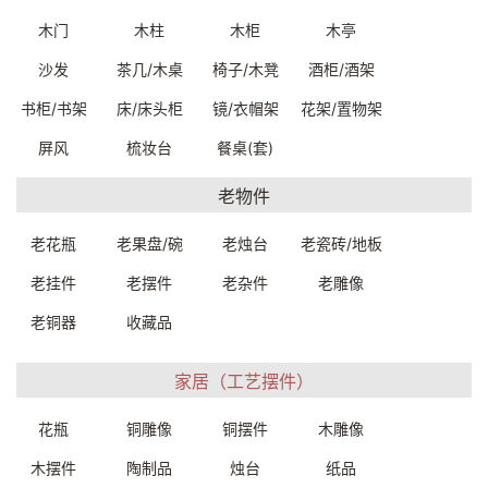
54*7.5cm
45*7cm
木门
木柱
木柜
木亭
F448000049999
F436000069999
一口价：1900.
一口价：1350.
00
00
沙发
茶几/木桌
椅子/木凳
酒柜/酒架
书柜/书架
床/床头柜
镜/衣帽架
花架/置物架
屏风
梳妆台
餐桌(套)
老物件
老花瓶
老果盘/碗
老烛台
老瓷砖/地板
老挂件
老摆件
老杂件
老雕像
实木挂件76*4*34cm
雕花挂件34*2*89cm
老铜器
收藏品
F440000029999
F420000079999
一口价：1500.
一口价：800.
00
00
家居（工艺摆件）
花瓶
铜雕像
铜摆件
木雕像
木摆件
陶制品
烛台
纸品