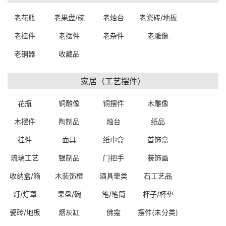
89140W0509999
89160W0679999
一口价：5500.00
一口价：6000.00
老花瓶
老果盘/碗
老烛台
老瓷砖/地板
老挂件
老摆件
老杂件
老雕像
老铜器
收藏品
家居（工艺摆件）
花瓶
铜雕像
铜摆件
木雕像
木摆件
陶制品
烛台
纸品
索奈特风格餐椅52*45*91cm
中古梯形靠背椅49*42*95cm
挂件
面具
纸巾盒
首饰盒
8932000199999
8972000699999
一口价：1500.00
一口价：2800.00
琉璃工艺
银制品
门把手
装饰画
收纳盒/箱
木装饰框
酒具壶类
石工艺品
灯/灯罩
果盘/碗
笔/笔筒
杯子/杯垫
瓷砖/地板
烟灰缸
佛龛
摆件(未分类)