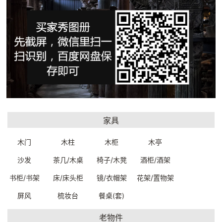
弓背雕花温莎扶手椅
中古软座扶手椅
53*46*89cm
69*68*91.5cm
89100W0929999
89140W0299999
一口价：3500.00
一口价：5350.00
家具
木门
木柱
木柜
木亭
沙发
茶几/木桌
椅子/木凳
酒柜/酒架
书柜/书架
床/床头柜
镜/衣帽架
花架/置物架
屏风
梳妆台
餐桌(套)
丹麦中古环抱休闲扶手椅
瑞典Albin Johansson中古扶
老物件
63*53*74cm
手餐椅57*55*79cm