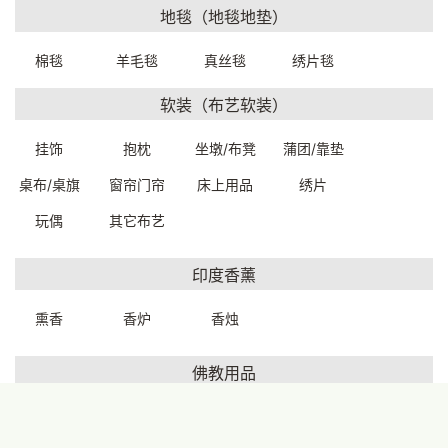
地毯（地毯地垫）
棉毯
羊毛毯
真丝毯
绣片毯
软装（布艺软装）
中古扶手休闲沙发椅
老木抽象派挂件
72*58*80cm
69.5*7.5*56cm
C4120W0079999
65140W0179999
挂饰
抱枕
坐墩/布凳
蒲团/靠垫
一口价：4500.00
一口价：5500.00
桌布/桌旗
窗帘门帘
床上用品
绣片
玩偶
其它布艺
印度香薰
熏香
香炉
香烛
佛教用品
首页
产品图册
我的订单
联系我们
买家秀
老木抽象派挂件58*6*50cm
百兽群像实木精雕挂件
藏传佛像
藏传护法
精品唐卡
修持法器
6560000249999
52*3.5*50cm
65200W0129999
一口价：2200.00