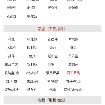
老石器流水盘茶台
老石器流水盘茶台
74*51.5*11cm
96*68*13cm
老挂件
老摆件
老杂件
老雕像
72180W0039999
72240W0019999
一口价：7000.
一口价：9500.
老铜器
收藏品
00
00
家居（工艺摆件）
花瓶
铜雕像
铜摆件
木雕像
木摆件
陶制品
烛台
纸品
挂件
面具
纸巾盒
首饰盒
琉璃工艺
银制品
门把手
装饰画
汉白玉池盆摆件41*30*10cm
花园庭院装饰摆件石器花盆
收纳盒/箱
木装饰框
酒具壶类
石工艺品
7260000039999
65*83cm
72120W0039999
灯/灯罩
果盘/碗
笔/笔筒
杯子/杯垫
一口价：2600.
00
一口价：9500.
00
瓷砖/地板
烟灰缸
佛龛
摆件(未分类)
地毯（地毯地垫）