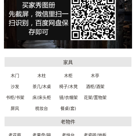
汉白玉摆件柱子10*76cm
石器摆件24.5*24*50cm
72160W0029999
7248000059999
家具
一口价：6000.
一口价：1900.
00
00
木门
木柱
木柜
木亭
沙发
茶几/木桌
椅子/木凳
酒柜/酒架
书柜/书架
床/床头柜
镜/衣帽架
花架/置物架
屏风
梳妆台
餐桌(套)
老物件
老花瓶
老果盘/碗
老烛台
老瓷砖/地板