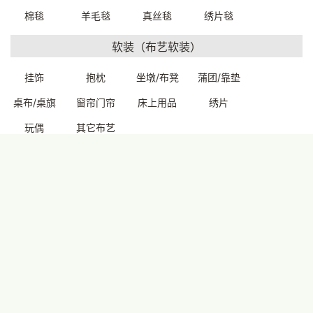
棉毯
羊毛毯
真丝毯
绣片毯
软装（布艺软装）
挂饰
抱枕
坐墩/布凳
蒲团/靠垫
桌布/桌旗
窗帘门帘
床上用品
绣片
花园庭院装饰摆件石器花盆
汉白玉摆件（处理）
60*50*37cm
37*37*6cm
玩偶
其它布艺
首页
产品图册
我的订单
联系我们
买家秀
72120W0029999
7210000059999
一口价：5000.
一口价：380.
00
00
印度香薰
熏香
香炉
香烛
佛教用品
藏传佛像
藏传护法
精品唐卡
修持法器
佛堂用品
转经筒
天珠
噶乌