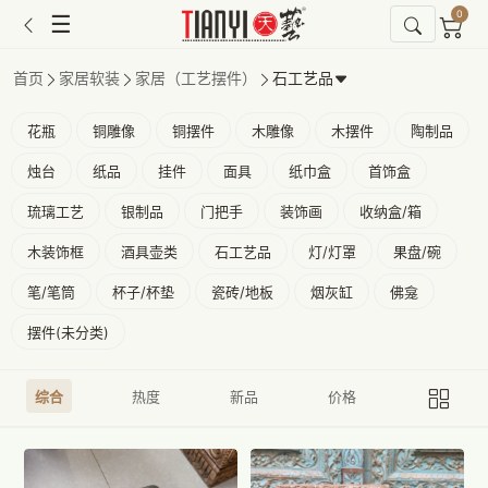
0
☰
首页
家居软装
家居（工艺摆件）
石工艺品
花瓶
铜雕像
铜摆件
木雕像
木摆件
陶制品
烛台
纸品
挂件
面具
纸巾盒
首饰盒
琉璃工艺
银制品
门把手
装饰画
收纳盒/箱
木装饰框
酒具壶类
石工艺品
灯/灯罩
果盘/碗
笔/笔筒
杯子/杯垫
瓷砖/地板
烟灰缸
佛龛
摆件(未分类)
综合
热度
新品
价格