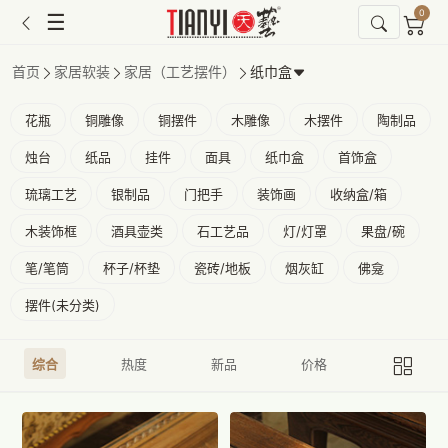
0
☰
首页
家居软装
家居（工艺摆件）
纸巾盒
花瓶
铜雕像
铜摆件
木雕像
木摆件
陶制品
烛台
纸品
挂件
面具
纸巾盒
首饰盒
琉璃工艺
银制品
门把手
装饰画
收纳盒/箱
木装饰框
酒具壶类
石工艺品
灯/灯罩
果盘/碗
笔/笔筒
杯子/杯垫
瓷砖/地板
烟灰缸
佛龛
摆件(未分类)
综合
热度
新品
价格