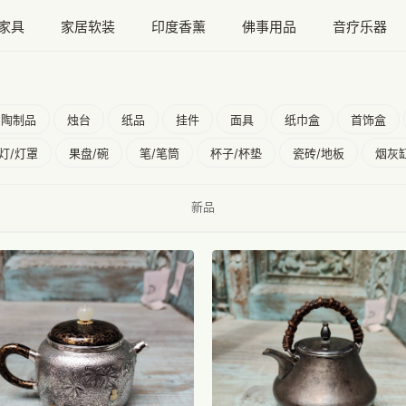
家具
家居软装
印度香薰
佛事用品
音疗乐器
陶制品
烛台
纸品
挂件
面具
纸巾盒
首饰盒
灯/灯罩
果盘/碗
笔/笔筒
杯子/杯垫
瓷砖/地板
烟灰
新品