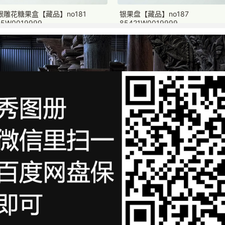
5银雕花糖果盒【藏品】no181
银果盘【藏品】no187
45W0019999
85421W0019999
：99360.
一口价：38000.
00
00
5银收藏级桌子聚宝盆套装（精品）
925银雕花调味瓶（精品）【藏品
品】
7.1*7.1*7.3cm
92S0019999
2652500019999
：450000.
一口价：6000.
00
00