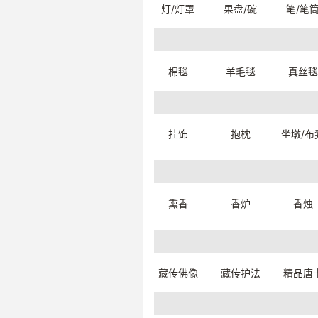
灯/灯罩
果盘/碗
笔/笔
棉毯
羊毛毯
真丝毯
挂饰
抱枕
坐墩/布
925银多用老摆件（精品）【藏品】
92
13.2*13.3*21.8cm
13*1
26531W0019999
265
一口价：70833.
一口价
33
熏香
香炉
香烛
藏传佛像
藏传护法
精品唐