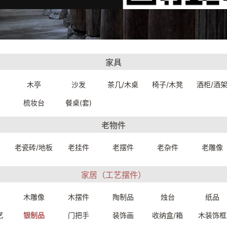
家具
木亭
沙发
茶几/木桌
椅子/木凳
酒柜/酒
梳妆台
餐桌(套)
老物件
5银油灯（精品）【藏品】
925银雕花摆件（精品）【藏品】
老瓷砖/地板
老挂件
老摆件
老杂件
老雕像
48W0019999
21.4*21.5*13.8cm
26459W0019999
：19833.
33
一口价：61250.
家居（工艺摆件）
00
木雕像
木摆件
陶制品
烛台
纸品
艺
银制品
门把手
装饰画
收纳盒/箱
木装饰框