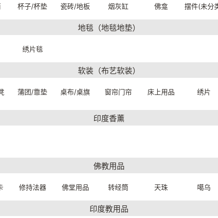
筒
杯子/杯垫
瓷砖/地板
烟灰缸
佛龛
摆件(未分类
地毯（地毯地垫）
绣片毯
软装（布艺软装）
凳
蒲团/靠垫
桌布/桌旗
窗帘门帘
床上用品
绣片
5银多用老摆件（精品）【藏品】
925银雕花摆件（精品）【藏品】
2.5*21.8cm
11.3*11.3*6.5cm
30W0019999
2678180019999
印度香薰
：70833.
一口价：7800.
33
00
佛教用品
卡
修持法器
佛堂用品
转经筒
天珠
噶乌
印度教用品