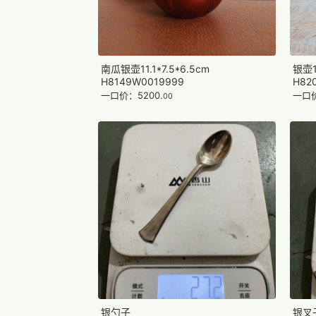
银壶12
南瓜银壶11.1*7.5*6.5cm
H82
H8149W0019999
一口价
一口价：5200.
00
银勺子
银叉