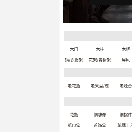
木门
木柱
木柜
镜/衣帽架
花架/置物架
屏风
925银名片夹（精品）【藏品】
92
老花瓶
老果盘/碗
老烛台
9.8*4*6cm
851
2629080039999
一口价
一口价：6458.
33
花瓶
铜雕像
铜摆件
纸巾盒
首饰盒
琉璃工