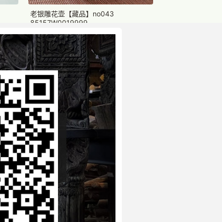
老银雕花壶【藏品】no043
85157W0019999
一口价：10200.
00
】
925银调料壶（精品）【藏品】
8545380019999
一口价：4080.
00