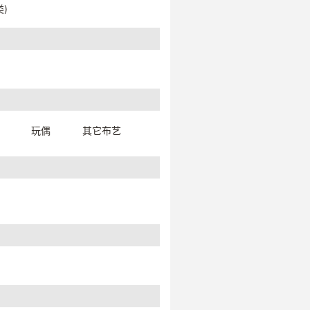
)
玩偶
其它布艺
925银雕花摆件（精品）【藏品】
19*19*24cm
26524W0019999
一口价：48000.
00