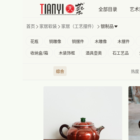
全部目录
艺术
首页
家居软装
家居（工艺摆件）
银制品
花瓶
铜雕像
铜摆件
木雕像
木摆件
收纳盒/箱
木装饰框
酒具壶类
石工艺品
综合
热度