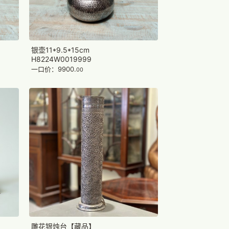
银壶11*9.5*15cm
H8224W0019999
一口价：9900.
00
雕花银烛台【藏品】