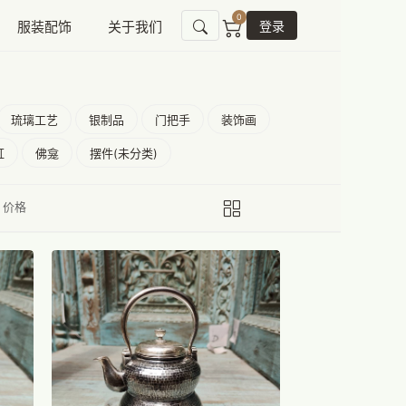
0
服装配饰
关于我们
登录
琉璃工艺
银制品
门把手
装饰画
缸
佛龛
摆件(未分类)
价格