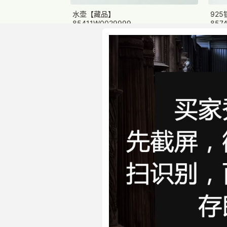
水壶【藏品】
92
85411W0029999
857
一口价：34600.
一口价
00
925银毓伊雕花壶（六件套）【藏品】
92
85640W0019999
【藏
854
一口价：102000.
00
一口价