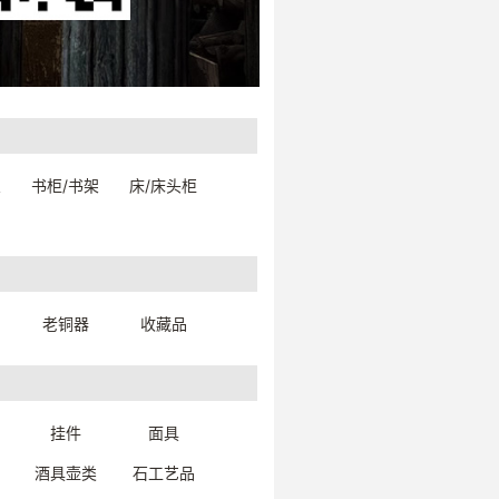
架
书柜/书架
床/床头柜
925银老摆件（精品）【藏品】
老铜器
收藏品
12.5*10.1*13.7cm
26413W0019999
一口价：30000.
00
挂件
面具
酒具壶类
石工艺品