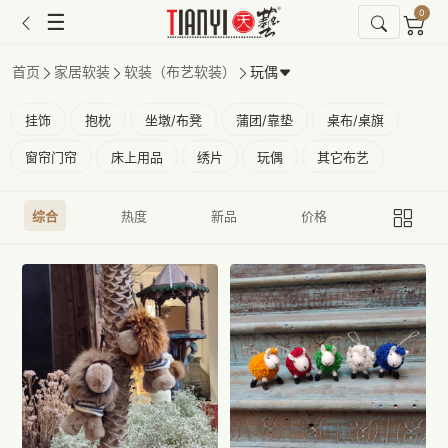
0
☰
首页
家居软装
软装（布艺软装）
玩偶
挂饰
抱枕
坐墩/布凳
蒲团/靠垫
桌布/桌旗
窗帘门帘
床上用品
绣片
玩偶
其它布艺
综合
热度
新品
价格