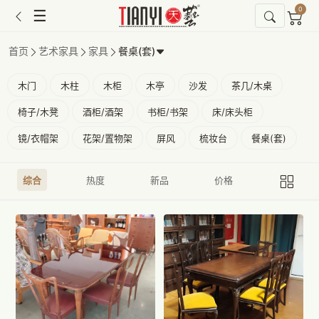
0
☰
首页
艺术家具
家具
餐桌(套)
木门
木柱
木柜
木亭
沙发
茶几/木桌
椅子/木凳
酒柜/酒架
书柜/书架
床/床头柜
镜/衣帽架
花架/置物架
屏风
梳妆台
餐桌(套)
综合
热度
新品
价格