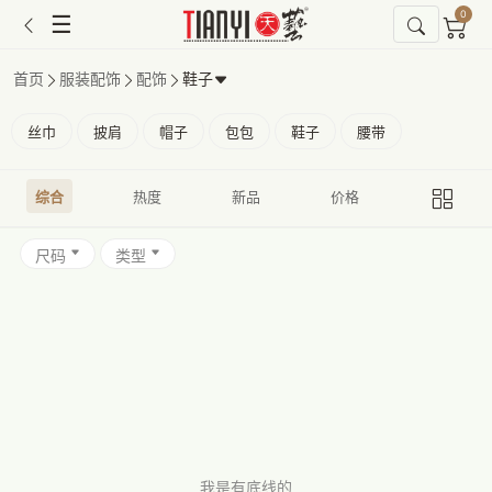
0
☰
首页
服装配饰
配饰
鞋子
丝巾
披肩
帽子
包包
鞋子
腰带
综合
热度
新品
价格
尺码
类型
我是有底线的