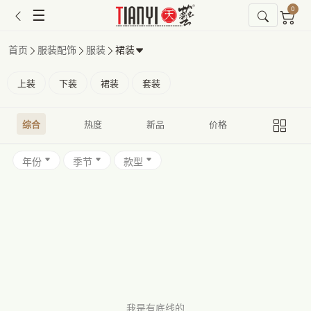
0
☰
首页
服装配饰
服装
裙装
上装
下装
裙装
套装
综合
热度
新品
价格
年份
季节
款型
我是有底线的