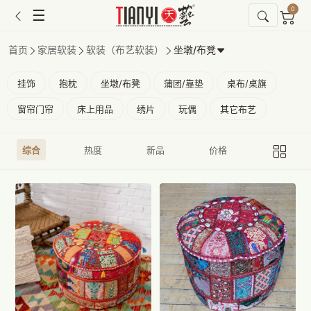
0
☰
首页
家居软装
软装（布艺软装）
坐墩/布凳
挂饰
抱枕
坐墩/布凳
蒲团/靠垫
桌布/桌旗
窗帘门帘
床上用品
绣片
玩偶
其它布艺
综合
热度
新品
价格