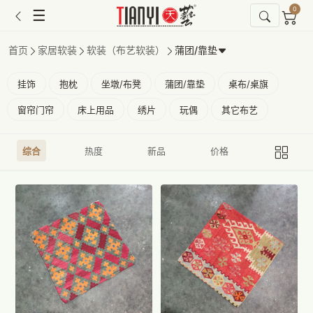
0
☰
首页
家居软装
软装（布艺软装）
蒲团/靠垫
挂饰
抱枕
坐墩/布凳
蒲团/靠垫
桌布/桌旗
窗帘门帘
床上用品
绣片
玩偶
其它布艺
综合
热度
新品
价格