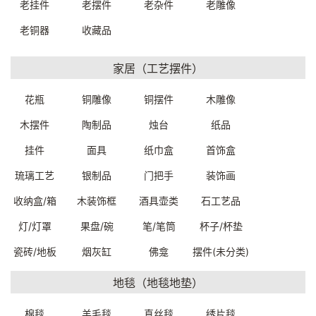
老挂件
老摆件
老杂件
老雕像
老铜器
收藏品
家居（工艺摆件）
花瓶
铜雕像
铜摆件
木雕像
木摆件
陶制品
烛台
纸品
巴基斯坦手工羊毛软垫套方坐
巴基斯坦手工羊毛软垫套方坐
垫靠垫59*58cm
垫靠垫64*64cm
挂件
面具
纸巾盒
首饰盒
G324000141499
G324000131499
一口价：900.
一口价：900.
00
00
琉璃工艺
银制品
门把手
装饰画
收纳盒/箱
木装饰框
酒具壶类
石工艺品
灯/灯罩
果盘/碗
笔/笔筒
杯子/杯垫
瓷砖/地板
烟灰缸
佛龛
摆件(未分类)
地毯（地毯地垫）
棉毯
羊毛毯
真丝毯
绣片毯