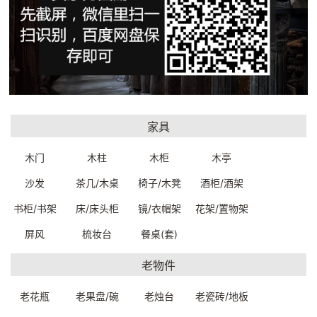
巴基斯坦手工羊毛软垫套方坐
巴基斯坦手工羊毛软垫套方坐
垫靠垫64*61cm
垫靠垫69*64cm
G324000181499
G324000171499
一口价：900.
一口价：900.
00
00
家具
木门
木柱
木柜
木亭
沙发
茶几/木桌
椅子/木凳
酒柜/酒架
书柜/书架
床/床头柜
镜/衣帽架
花架/置物架
巴基斯坦手工羊毛软垫套方坐
巴基斯坦手工羊毛软垫套方坐
屏风
梳妆台
餐桌(套)
垫靠垫61*59cm
垫靠垫63*62cm
G324000161499
G324000151499
老物件
一口价：900.
一口价：900.
00
00
老花瓶
老果盘/碗
老烛台
老瓷砖/地板