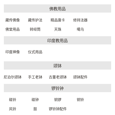
91228W0021899
一口价：4500.
00
一口价：8800.
00
佛教用品
藏传佛像
藏传护法
精品唐卡
修持法器
佛堂用品
转经筒
天珠
噶乌
印度教用品
印度神像
仪式用品
颂钵
铜制佛像（维拉巴德拉）
铜制佛像（释迦牟尼）
44*24*65cm
48*28*53cm
尼泊尔颂钵
手工老钵
古董老颂钵
颂钵配件
A9408W0020899
91228W0010499
一口价：15500.
一口价：8800.
00
00
锣铃钟
碰铃
碰钟
铜锣
铜铃
风铃
鼓
锣铃钟配件