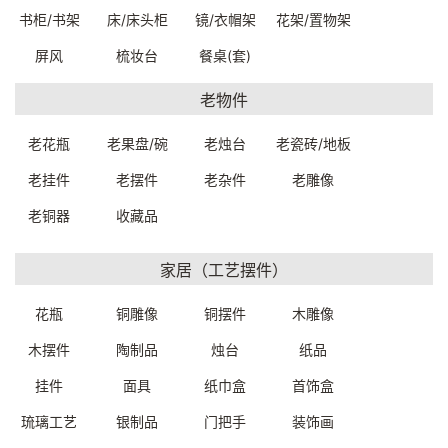
A962000019999
A9168W0029999
书柜/书架
床/床头柜
镜/衣帽架
花架/置物架
一口价：2600.
一口价：6500.
00
00
屏风
梳妆台
餐桌(套)
老物件
老花瓶
老果盘/碗
老烛台
老瓷砖/地板
老挂件
老摆件
老杂件
老雕像
老铜器
收藏品
家居（工艺摆件）
铜佛像(象鼻财
铜制佛像（释迦牟尼）
神)47*12.5*66cm
59.5*34*73cm
A9168W0019999
91260W0031899
花瓶
铜雕像
铜摆件
木雕像
一口价：6500.
一口价：9800.
00
00
木摆件
陶制品
烛台
纸品
挂件
面具
纸巾盒
首饰盒
琉璃工艺
银制品
门把手
装饰画