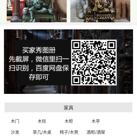
铜制佛像(象鼻财
铜制佛像(象鼻财
神)69*44*120cm
神)69*44*120cm
A9808W0011899
A9808W0011699
一口价：30800.
一口价：30800.
00
00
家具
木门
木柱
木柜
木亭
铜制佛像（湿婆神）
铜佛像(象鼻财
沙发
茶几/木桌
椅子/木凳
酒柜/酒架
27*12*44cm
神)45*11.5*63.5cm