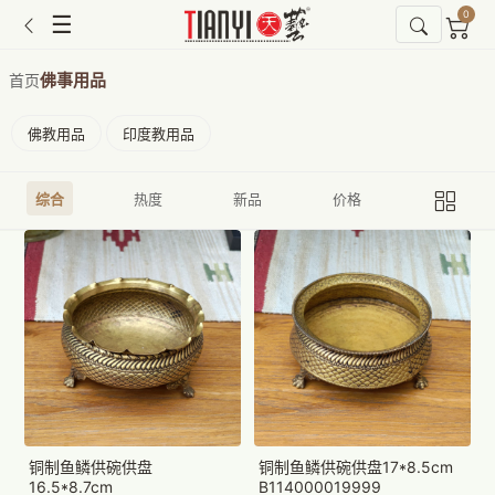
0
☰
佛事用品
首页
佛教用品
印度教用品
综合
热度
新品
价格
铜制鱼鳞供碗供盘
铜制鱼鳞供碗供盘17*8.5cm
16.5*8.7cm
B114000019999