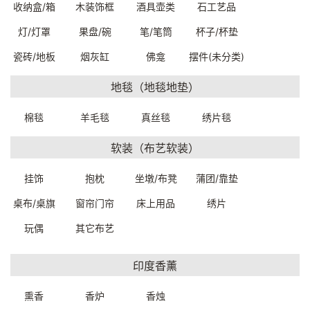
收纳盒/箱
木装饰框
酒具壶类
石工艺品
灯/灯罩
果盘/碗
笔/笔筒
杯子/杯垫
瓷砖/地板
烟灰缸
佛龛
摆件(未分类)
铜制佛像（维拉巴德拉）
铜制佛像（象鼻财神）
地毯（地毯地垫）
44*24*65cm
46*37.5*56cm
A9408W0021899
A9300W0010399
棉毯
羊毛毯
真丝毯
绣片毯
一口价：15500.
一口价：12000.
00
00
软装（布艺软装）
挂饰
抱枕
坐墩/布凳
蒲团/靠垫
桌布/桌旗
窗帘门帘
床上用品
绣片
玩偶
其它布艺
印度香薰
铜制佛像（释迦牟尼）
神猴哈奴曼20*20*58cm
熏香
香炉
香烛
38*28*52cm
91120W0031699