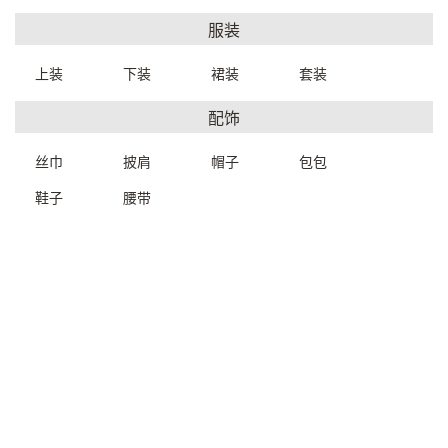
服装
上装
下装
裙装
套装
配饰
铜制佛像（象鼻财神）
铜制佛像（释迦牟尼）
61*36*53cm
48*41.5*53cm
A9228W0020899
91212W0011899
丝巾
披肩
帽子
包包
一口价：8800.
一口价：8000.
00
00
鞋子
腰带
象鼻财神28*17*39cm
象鼻财神28*17*39cm
9192000041699
9192000040699