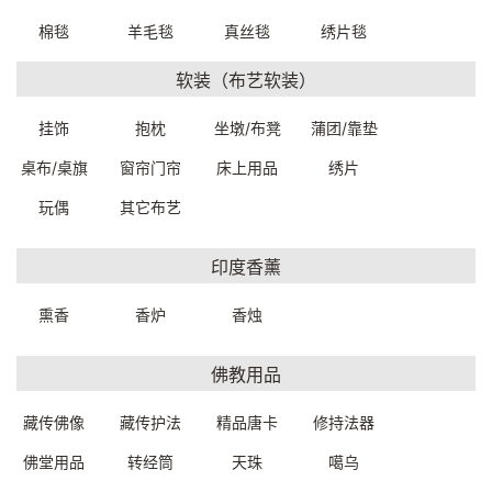
棉毯
羊毛毯
真丝毯
绣片毯
镶嵌木柱31*30.5*258cm
镶嵌木柱29*29*261cm
软装（布艺软装）
E7880W0189999
E7880W0179999
一口价：35000.
一口价：35000.
00
00
挂饰
抱枕
坐墩/布凳
蒲团/靠垫
桌布/桌旗
窗帘门帘
床上用品
绣片
玩偶
其它布艺
印度香薰
熏香
香炉
香烛
佛教用品
精雕木柱28*27*207cm
镶嵌木柱34*33*252cm
E7800W0509999
E7880W0169999
一口价：29500.
一口价：35000.
藏传佛像
藏传护法
精品唐卡
修持法器
00
00
佛堂用品
转经筒
天珠
噶乌