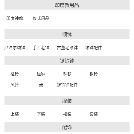
印度教用品
印度神像
仪式用品
颂钵
尼泊尔颂钵
手工老钵
古董老颂钵
颂钵配件
镶嵌木柱32*32*249cm
E7880W0159999
锣铃钟
一口价：35000.
00
镶嵌木柱25*25*247cm
碰铃
碰钟
铜锣
铜铃
E7880W0149999
一口价：35000.
风铃
鼓
锣铃钟配件
00
服装
上装
下装
裙装
套装
配饰