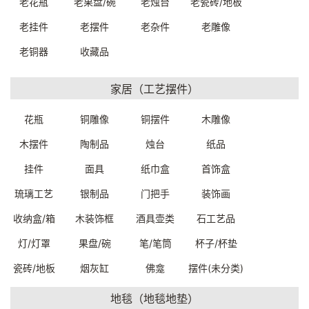
老花瓶
老果盘/碗
老烛台
老瓷砖/地板
老挂件
老摆件
老杂件
老雕像
老铜器
收藏品
家居（工艺摆件）
花瓶
铜雕像
铜摆件
木雕像
木摆件
陶制品
烛台
纸品
镶嵌木柱29.5*28*244cm
精雕木柱33*33*206cm
挂件
面具
纸巾盒
首饰盒
E7880W0199999
E7800W0519999
一口价：35000.
一口价：29500.
00
00
琉璃工艺
银制品
门把手
装饰画
收纳盒/箱
木装饰框
酒具壶类
石工艺品
灯/灯罩
果盘/碗
笔/笔筒
杯子/杯垫
瓷砖/地板
烟灰缸
佛龛
摆件(未分类)
地毯（地毯地垫）