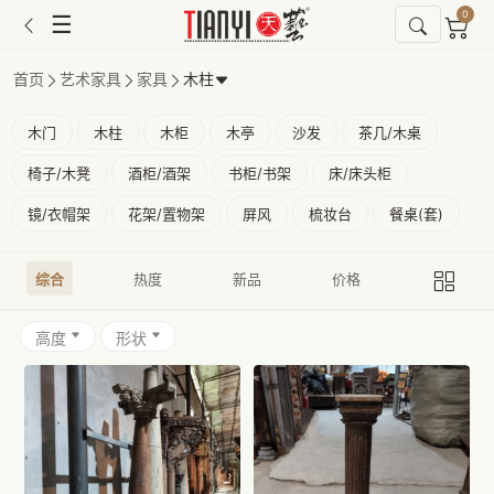
0
☰
首页
艺术家具
家具
木柱
木门
木柱
木柜
木亭
沙发
茶几/木桌
椅子/木凳
酒柜/酒架
书柜/书架
床/床头柜
镜/衣帽架
花架/置物架
屏风
梳妆台
餐桌(套)
综合
热度
新品
价格
高度
形状