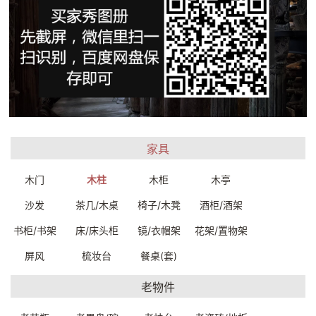
镶嵌木柱33.5*33*271cm
镶嵌木柱35*35*256cm
E7880W0239999
E7880W0229999
一口价：35000.
一口价：35000.
00
00
家具
木门
木柱
木柜
木亭
沙发
茶几/木桌
椅子/木凳
酒柜/酒架
书柜/书架
床/床头柜
镜/衣帽架
花架/置物架
屏风
梳妆台
餐桌(套)
镶嵌木柱28*28*235cm
镶嵌木柱35.5*35.5*256cm
老物件
E7880W0219999
E7880W0209999
一口价：35000.
一口价：35000.
00
00