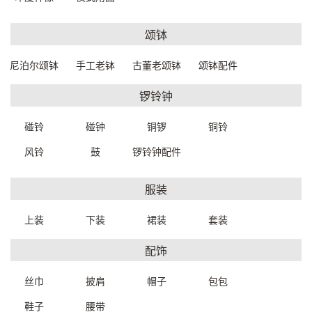
颂钵
尼泊尔颂钵
手工老钵
古董老颂钵
颂钵配件
实木吊柜陈列柜50*13*80cm
老木吊柜陈列柜
C342000029999
98*21.5*49cm
C3100W0279999
一口价：2100.
锣铃钟
00
一口价：3500.
00
碰铃
碰钟
铜锣
铜铃
风铃
鼓
锣铃钟配件
服装
上装
下装
裙装
套装
配饰
实木开放式衣柜带轮储物架
实木衣柜收纳储物柜
丝巾
披肩
帽子
包包
100.5*60*191cm
95*60*200cm
C3140W0409999
C3272W0079999
鞋子
腰带