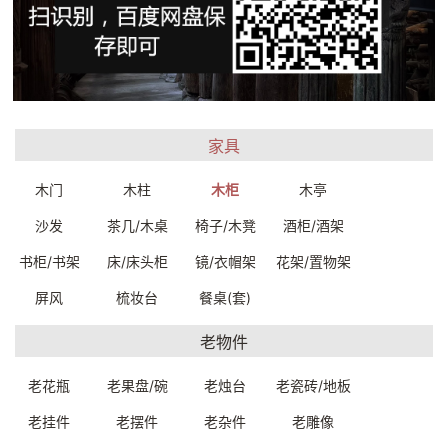
一口价：6350.
一口价：19500.
00
00
家具
木门
木柱
木柜
木亭
沙发
茶几/木桌
椅子/木凳
酒柜/酒架
实木雕花柜收纳储物柜
老木陈列柜115*38*198cm
书柜/书架
床/床头柜
镜/衣帽架
花架/置物架
257*72*94cm
C3440W0139999
C3660W0029999
一口价：16500.
00
屏风
梳妆台
餐桌(套)
一口价：26000.
00
老物件
老花瓶
老果盘/碗
老烛台
老瓷砖/地板
老挂件
老摆件
老杂件
老雕像