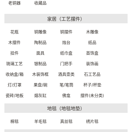
老铜器
收藏品
家居（工艺摆件）
老木雕花边柜收纳储物柜
实木陈列柜收纳储物柜
花瓶
铜雕像
铜摆件
木雕像
87*38*138cm
74.5*33*107cm
C3248W0019999
C3112W0079999
木摆件
陶制品
烛台
纸品
一口价：9800.
一口价：4000.
00
00
挂件
面具
纸巾盒
首饰盒
琉璃工艺
银制品
门把手
装饰画
收纳盒/箱
木装饰框
酒具壶类
石工艺品
灯/灯罩
果盘/碗
笔/笔筒
杯子/杯垫
瓷砖/地板
烟灰缸
佛龛
摆件(未分类)
地毯（地毯地垫）
实木雕花边柜收纳储物柜
实木雕花边柜收纳储物柜
棉毯
羊毛毯
真丝毯
绣片毯
119.5*49.5*107cm
117*49.5*102cm
C3180W0789999
C3180W0779999