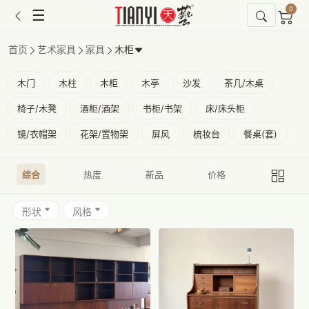
0
☰
首页
艺术家具
家具
木柜
木门
木柱
木柜
木亭
沙发
茶几/木桌
椅子/木凳
酒柜/酒架
书柜/书架
床/床头柜
镜/衣帽架
花架/置物架
屏风
梳妆台
餐桌(套)
综合
热度
新品
价格
形状
风格