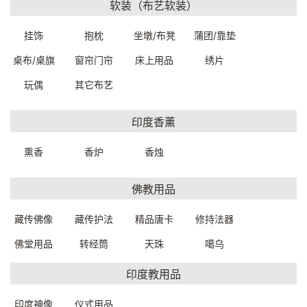
一口价：6800.
一口价：6800.
00
00
软装（布艺软装）
挂饰
抱枕
坐墩/布凳
蒲团/靠垫
桌布/桌旗
窗帘门帘
床上用品
绣片
玩偶
其它布艺
印度香薰
熏香
香炉
香烛
实木陈列柜105*26*185cm
中古收纳储物柜
C3288W0069999
119*41*171cm
佛教用品
C3160W0729999
一口价：11500.
00
一口价：6500.
00
藏传佛像
藏传护法
精品唐卡
修持法器
佛堂用品
转经筒
天珠
噶乌
印度教用品
印度神像
仪式用品