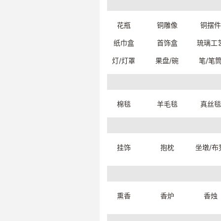
花瓶
铜雕像
铜摆件
纸巾盒
首饰盒
琉璃工
灯/灯罩
果盘/碗
笔/笔
印度美人链-鼻环
印度
4100880090999
410
一口价：44.
一口价
00
棉毯
羊毛毯
真丝毯
挂饰
抱枕
坐墩/布
熏香
香炉
香烛