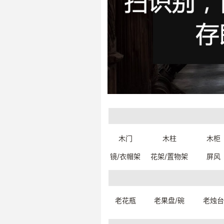
印度美人链-鼻环
印度
木门
木柱
木柜
4100880340399
410
一口价：44.
一口价
00
镜/衣帽架
花架/置物架
屏风
老花瓶
老果盘/碗
老烛台