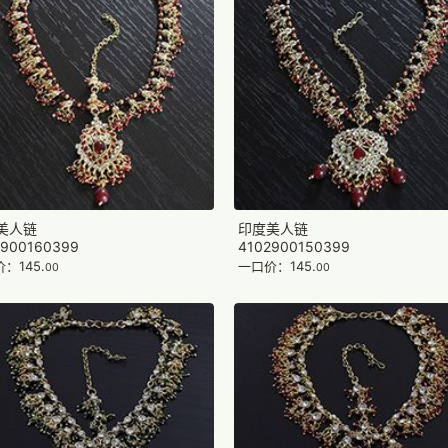
美人链
印度美人链
2900160399
4102900150399
：145.
一口价：145.
00
00