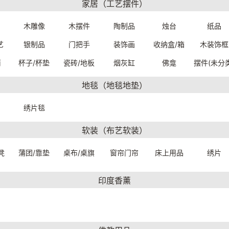
家居（工艺摆件）
木雕像
木摆件
陶制品
烛台
纸品
艺
银制品
门把手
装饰画
收纳盒/箱
木装饰框
筒
杯子/杯垫
瓷砖/地板
烟灰缸
佛龛
摆件(未分类
美人链-鼻环
印度美人链-鼻环
地毯（地毯地垫）
1280031499
4101280031999
：64.
一口价：64.
00
00
绣片毯
软装（布艺软装）
凳
蒲团/靠垫
桌布/桌旗
窗帘门帘
床上用品
绣片
印度香薰