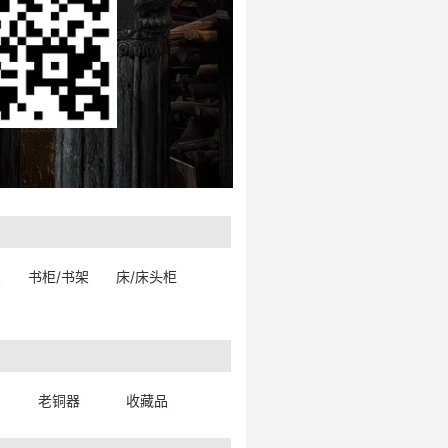
印度美人链-鼻环
架
书柜/书架
床/床头柜
4100880060999
一口价：44.
00
老铜器
收藏品