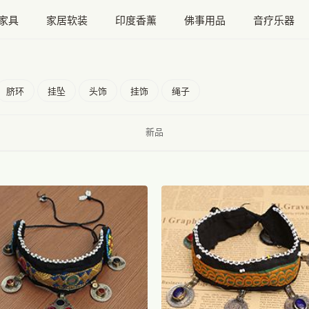
家具
家居软装
印度香薰
佛事用品
音疗乐器
脐环
挂坠
头饰
挂饰
绳子
新品