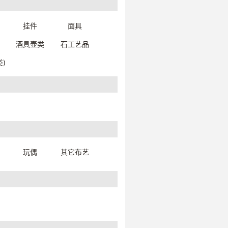
挂件
面具
酒具壶类
石工艺品
)
印度美人链-鼻环
4101280021999
一口价：64.
00
玩偶
其它布艺