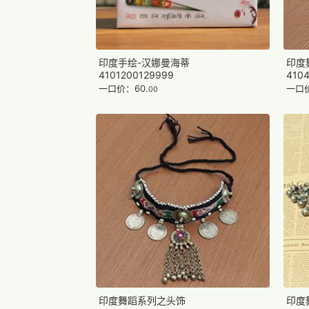
印度手绘-汉娜曼海蒂
印度
4101200129999
410
一口价：60.
一口价
00
印度舞蹈系列之头饰
印度