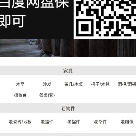
家具
美人链-鼻环
印度美人链-鼻环
木亭
沙发
茶几/木桌
椅子/木凳
酒柜/酒
0880320399
4100880101799
：44.
一口价：44.
00
00
梳妆台
餐桌(套)
老物件
老瓷砖/地板
老挂件
老摆件
老杂件
老雕像