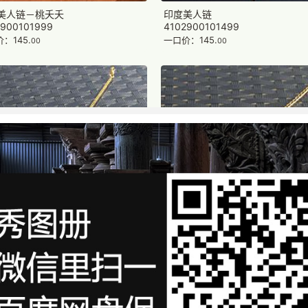
美人链－桃夭夭
印度美人链
2900101999
4102900101499
：145.
一口价：145.
00
00
美人链-鼻环
印度美人链-鼻环
0880370399
4100880351499
：44.
一口价：44.
00
00