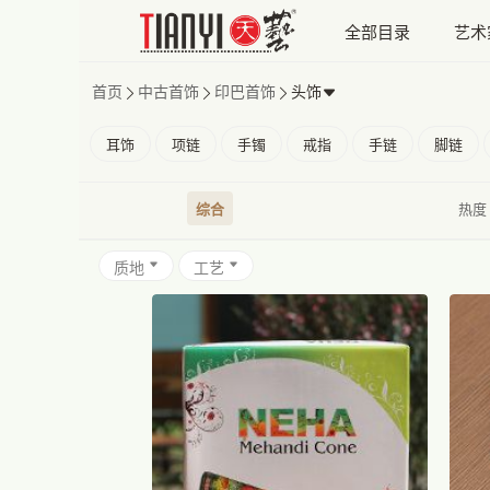
全部目录
艺术
首页
中古首饰
印巴首饰
头饰
耳饰
项链
手镯
戒指
手链
脚链
综合
热度
质地
工艺